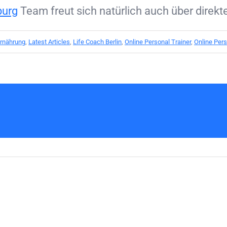
burg
Team freut sich natürlich auch über direkte
rnährung
,
Latest Articles
,
Life Coach Berlin
,
Online Personal Trainer
,
Online Pers