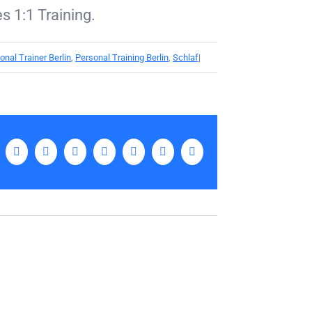
s 1:1 Training.
onal Trainer Berlin
,
Personal Training Berlin
,
Schlaf
|
Facebook
Twitter
LinkedIn
Tumblr
Pinterest
Vk
E-
Mail