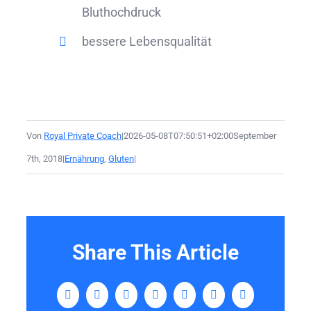
Bluthochdruck
bessere Lebensqualität
Von
Royal Private Coach
|
2026-05-08T07:50:51+02:00
September
7th, 2018
|
Ernährung
,
Gluten
|
Share This Article
Facebook
Twitter
LinkedIn
Tumblr
Pinterest
Vk
E-
Mail