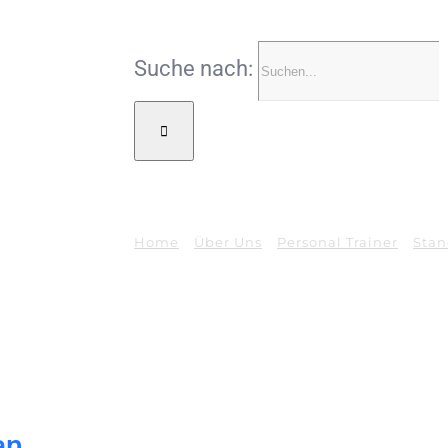
Suche nach:
Home
Über Uns
Personal Trainer
Stan
an